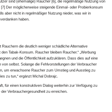
utzer sind (ehemalige) Raucher [6], die regelmäßige Nutzung von
kt. [7] Der möglicherweise steigende Einmal- oder Probierkonsum
lls aber nicht in regelmäßiger Nutzung nieder, was wir in
 verdanken haben.
 Rauchern die deutlich weniger schädliche Alternative
ert den Tabak-Konsum. Raucher bleiben Raucher.“ „Werbung
gnen und die Öffentlichkeit aufzuklären. Dass dies auf eine
von selbst. Solange die Fehlvorstellungen der Verbraucher
hmen, um erwachsene Raucher zum Umstieg und Ausstieg zu
es zu tun,“ ergänzt Michal Dobrajc.
aft, für einen konstruktiven Dialog weiterhin zur Verfügung zu
der Verbrauchergesundheit zu erreichen.