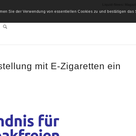
Liquid-News: Magaz
men Sie der Verwendung von essentiellen Cookies zu und bestätigen das S
tellung mit E-Zigaretten ein