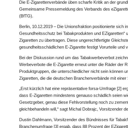
Die E-Zigarettenverbände üben scharfe Kritik an der grun
Gemeinsame Pressemeldung des Verbands des eZigarette
(BfTG).
Berlin, 10.12.2019 – Die Unionsfraktion positionierte sic
Gesundheitsschutz bei Tabakprodukten und EZigaretten“ un
Zigaretten zu übertragen. Diese ungerechtfertigte Gleichs
gesundheitsschädlichen E-Zigarette festigt Vorurteile und 
Bei der Diskussion rund um das Tabakwerbeverbot zeichnet
Werbeverbote die E-Zigarette erneut unter die Räder der R
Produktgruppen, die unterschiedlicher nicht sein können u
Zigaretten, die die deutschen Branchenverbände mit einer S
„Erst kürzlich hat eine repräsentative forsa-Umfrage [2] e
dass E-Zigaretten mindestens genauso schädlich seien wie
Gesetzgeber, genau diese Fehlvorstellung noch zu zement
gleichbehandeln will,“ sagt Michal Dobrajc, Vorsitzender 
Dustin Dahlmann, Vorsitzender des Bündnisses für Tabakfr
Branchenumfrage [3] ergab, dass 88 Prozent der EZigaret