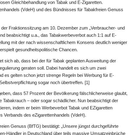
dlosen Gleichbehandlung von Tabak und E-Zigaretten.
nhandels (VdeH) und des Bündnisses für Tabakfreien Genuss
h in der Fraktionssitzung am 10. Dezember zum „Verbraucher- und
d beabsichtigt u.a., das Tabakwerbeverbot auch 1:1 auf E-
tellung mit der nach wissenschaftlichem Konsens deutlich weniger
verspielt gesundheitspolitische Chancen.
 sich ab, dass bei der für Tabak geplanten Ausweitung der
egulierung geraten soll. Dabei handelt es sich um zwei
nd es gelten schon jetzt strenge Regeln bei Werbung für E-
elbstverpflichtung sogar noch übertreffen. [1]
rgeben, dass 57 Prozent der Bevölkerung fälschlicherweise glaubt,
 Tabakrauch – oder sogar schädlicher. Nun beabsichtigt der
ieren, indem er beim Werbeverbot Tabak und EZigaretten
des Verbands des eZigarettenhandels (VdeH).
eien Genuss (BfTG) bestätigt: „Unsere jüngst durchgeführte
ten-Händler in Deutschland über teils massive Umsatzeinbrüche