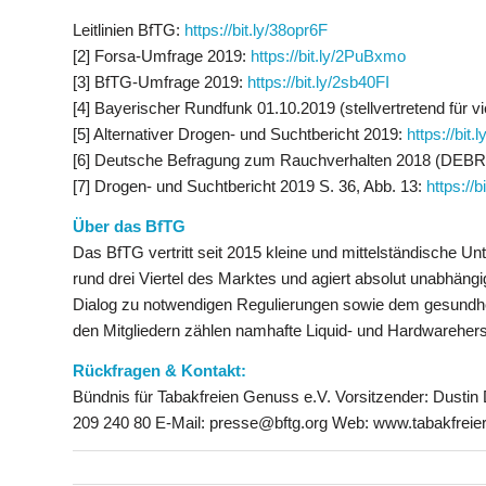
Leitlinien BfTG:
https://bit.ly/38opr6F
[2] Forsa-Umfrage 2019:
https://bit.ly/2PuBxmo
[3] BfTG-Umfrage 2019:
https://bit.ly/2sb40FI
[4] Bayerischer Rundfunk 01.10.2019 (stellvertretend für vi
[5] Alternativer Drogen- und Suchtbericht 2019:
https://bit.
[6] Deutsche Befragung zum Rauchverhalten 2018 (DEBR
[7] Drogen- und Suchtbericht 2019 S. 36, Abb. 13:
https://
Über das BfTG
Das BfTG vertritt seit 2015 kleine und mittelständische U
rund drei Viertel des Marktes und agiert absolut unabhängi
Dialog zu notwendigen Regulierungen sowie dem gesundheits
den Mitgliedern zählen namhafte Liquid- und Hardwarehers
Rückfragen & Kontakt:
Bündnis für Tabakfreien Genuss e.V. Vorsitzender: Dustin
209 240 80 E-Mail: presse@bftg.org Web: www.tabakfreie