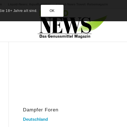
in
Liquid-News: AquaRatgeber
Liquid-News Travel: Reisemagazin
ie 18+ Jahre alt sind.
OK
Dampfer Foren
Deutschland