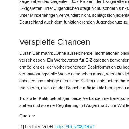
zeigen aber das Gegenteil: 99,7 Prozent der E-Zigarettenn
E-Zigaretten unter Jugendlichen steigt nicht, sondern sin
unter Minderjährigen verwundert nicht, schlägt sich jedenfa
Deutschland auch dem funktionierenden Jugendschutz zu
Verspielte Chancen
Dustin Dahlmann: „Ohne ausreichende Informationen bleibt
verschlossen. Ein Werbeverbot für E-Zigaretten zementi
ermöglicht es, der vorherrschenden Desinformation zu bege
verantwortungsvolle Weise geschehen muss, versteht sich 
anhalten und solange öffentliche Stellen nichts unterne
motivieren, muss es der Branche möglich bleiben, genau di
Trotz aller Kritik bekräftigen beide Verbände ihre Bereitsch
stehen und so eine Regulierung mit Augenmaß zum Wohle 
Quellen:
[1] Leitlinien VdeH:
https://bit.ly/38jDRVT