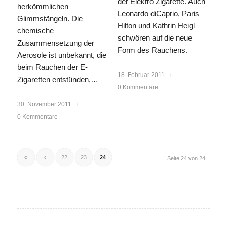
der Elektro Zigarette. Auch
herkömmlichen
Leonardo diCaprio, Paris
Glimmstängeln. Die
Hilton und Kathrin Heigl
chemische
schwören auf die neue
Zusammensetzung der
Form des Rauchens.
Aerosole ist unbekannt, die
beim Rauchen der E-
18. Februar 2011
/
Zigaretten entstünden,…
0 Kommentare
30. November 2011
/
0 Kommentare
«
‹
22
23
24
Seite 24 von 24