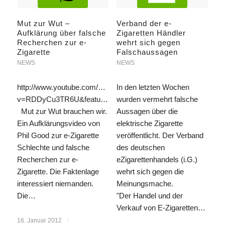
Mut zur Wut –
Verband der e-
Aufklärung über falsche
Zigaretten Händler
Recherchen zur e-
wehrt sich gegen
Zigarette
Falschaussagen
NEWS
NEWS
http://www.youtube.com/watch?
In den letzten Wochen
v=RDDyCu3TR6U&feature=player_embedded
wurden vermehrt falsche
Mut zur Wut brauchen wir.
Aussagen über die
Ein Aufklärungsvideo von
elektrische Zigarette
Phil Good zur e-Zigarette
veröffentlicht. Der Verband
Schlechte und falsche
des deutschen
Recherchen zur e-
eZigarettenhandels (i.G.)
Zigarette. Die Faktenlage
wehrt sich gegen die
interessiert niemanden.
Meinungsmache.
Die…
"Der Handel und der
Verkauf von E-Zigaretten…
16. Januar 2012
/