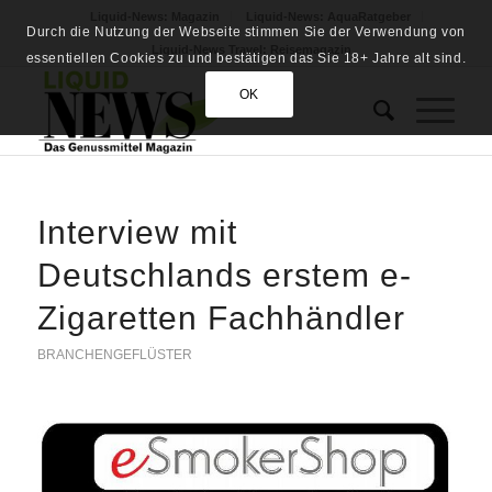
Liquid-News: Magazin
Liquid-News: AquaRatgeber
Durch die Nutzung der Webseite stimmen Sie der Verwendung von
Liquid-News Travel: Reisemagazin
essentiellen Cookies zu und bestätigen das Sie 18+ Jahre alt sind.
OK
Interview mit
Deutschlands erstem e-
Zigaretten Fachhändler
BRANCHENGEFLÜSTER