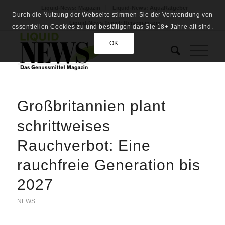
Liquid-News: Magazin
Liquid-News: AquaRatgeber
Durch die Nutzung der Webseite stimmen Sie der Verwendung von
Liquid-News Travel: Reisemagazin
essentiellen Cookies zu und bestätigen das Sie 18+ Jahre alt sind.
OK
Großbritannien plant
schrittweises
Rauchverbot: Eine
rauchfreie Generation bis
2027
NEWS