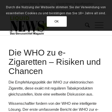
Liquid-News: Magazin
Liquid-News: AquaRatgeber
Durch die Nutzung der Webseite stimmen Sie der Verwendung von
Liquid-News Travel: Reisemagazin
essentiellen Cookies zu und bestätigen das Sie 18+ Jahre alt sind.
OK
Die WHO zu e-
Zigaretten – Risiken und
Chancen
Die Empfehlungspolitik der WHO zur elektronischen
Zigarette, diese exakt mit regulären Tabakprodukten
gleichzustellen, löste eine weltweite Diskussion aus.
Wissenschaftler fordern von der WHO eine intelligente
Lösung. Der erste umfassende Bericht der WHO zur e-