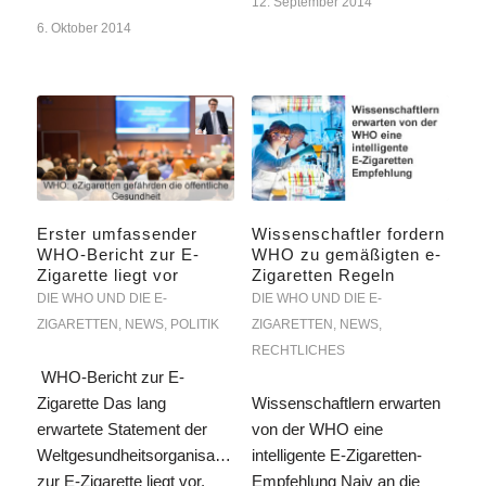
12. September 2014
6. Oktober 2014
Erster umfassender
Wissenschaftler fordern
WHO-Bericht zur E-
WHO zu gemäßigten e-
Zigarette liegt vor
Zigaretten Regeln
DIE WHO UND DIE E-
DIE WHO UND DIE E-
ZIGARETTEN
,
NEWS
,
POLITIK
ZIGARETTEN
,
NEWS
,
RECHTLICHES
WHO-Bericht zur E-
Zigarette Das lang
Wissenschaftlern erwarten
erwartete Statement der
von der WHO eine
Weltgesundheitsorganisation
intelligente E-Zigaretten-
zur E-Zigarette liegt vor.
Empfehlung Naiv an die