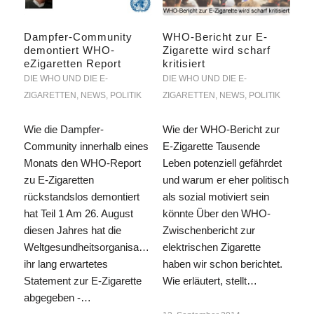
Dampfer-Community
WHO-Bericht zur E-
demontiert WHO-
Zigarette wird scharf
eZigaretten Report
kritisiert
DIE WHO UND DIE E-
DIE WHO UND DIE E-
ZIGARETTEN
,
NEWS
,
POLITIK
ZIGARETTEN
,
NEWS
,
POLITIK
Wie die Dampfer-
Wie der WHO-Bericht zur
Community innerhalb eines
E-Zigarette Tausende
Monats den WHO-Report
Leben potenziell gefährdet
zu E-Zigaretten
und warum er eher politisch
rückstandslos demontiert
als sozial motiviert sein
hat Teil 1 Am 26. August
könnte Über den WHO-
diesen Jahres hat die
Zwischenbericht zur
Weltgesundheitsorganisation
elektrischen Zigarette
ihr lang erwartetes
haben wir schon berichtet.
Statement zur E-Zigarette
Wie erläutert, stellt…
abgegeben -…