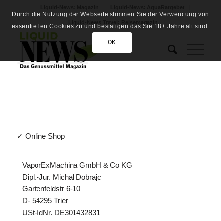
Liquid-News: Magazin
Liquid-News: AquaRatgeber
Durch die Nutzung der Webseite stimmen Sie der Verwendung von
Liquid-News Travel: Reisemagazin
essentiellen Cookies zu und bestätigen das Sie 18+ Jahre alt sind.
OK
✓ Online Shop
VaporExMachina GmbH & Co KG
Dipl.-Jur. Michal Dobrajc
Gartenfeldstr 6-10
D- 54295 Trier
USt-IdNr. DE301432831