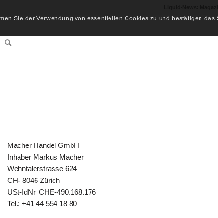
Liquid-News: Magaz
men Sie der Verwendung von essentiellen Cookies zu und bestätigen das S
Macher Handel GmbH
Inhaber Markus Macher
Wehntalerstrasse 624
CH- 8046 Zürich
USt-IdNr. CHE-490.168.176
Tel.: +41 44 554 18 80