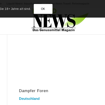
in
Liquid-News: AquaRatgeber
Liquid-News Travel: Reisemagazin
ie 18+ Jahre alt sind.
OK
Dampfer Foren
Deutschland