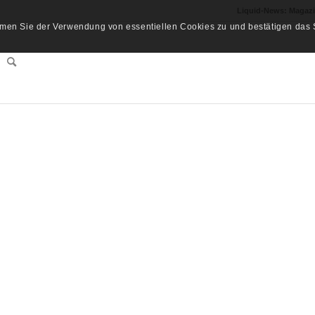
Liquid-News: Magaz
men Sie der Verwendung von essentiellen Cookies zu und bestätigen das S