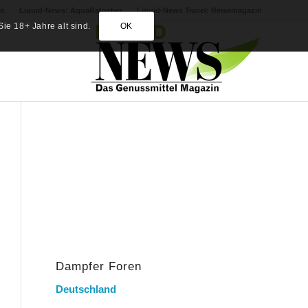
in
Liquid-News: AquaRatgeber
Liquid-News Travel: Reisemagazin
ie 18+ Jahre alt sind.
OK
Dampfer Foren
Deutschland