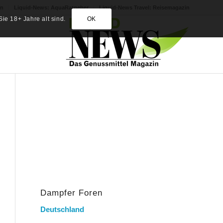
in
Liquid-News: AquaRatgeber
Liquid-News Travel: Reisemagazin
ie 18+ Jahre alt sind.
OK
Dampfer Foren
Deutschland