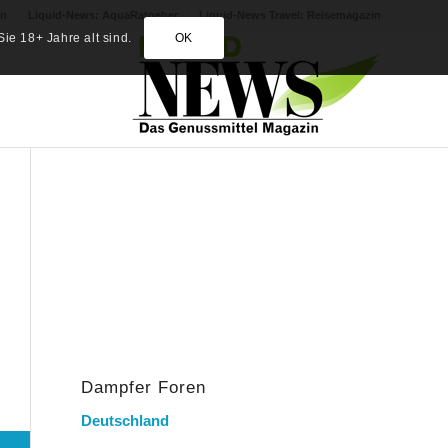
in
Liquid-News: AquaRatgeber
Liquid-News Travel: Reisemagazin
ie 18+ Jahre alt sind.
OK
Dampfer Foren
Deutschland