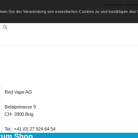
Liquid-News: Magaz
men Sie der Verwendung von essentiellen Cookies zu und bestätigen das S
Red Vape AG
Belalpstrasse 9
CH- 3900 Brig
Tel.: +41 (0) 27 924 64 54
zum Shop