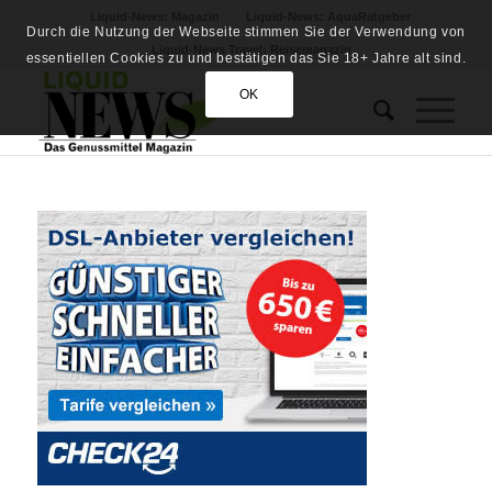
Liquid-News: Magazin
Liquid-News: AquaRatgeber
Durch die Nutzung der Webseite stimmen Sie der Verwendung von
Liquid-News Travel: Reisemagazin
essentiellen Cookies zu und bestätigen das Sie 18+ Jahre alt sind.
OK