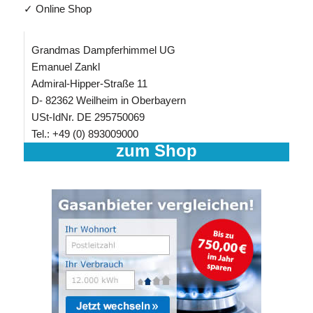
✓ Online Shop
Grandmas Dampferhimmel UG
Emanuel Zankl
Admiral-Hipper-Straße 11
D- 82362 Weilheim in Oberbayern
USt-IdNr. DE 295750069
Tel.: +49 (0) 893009000
zum Shop