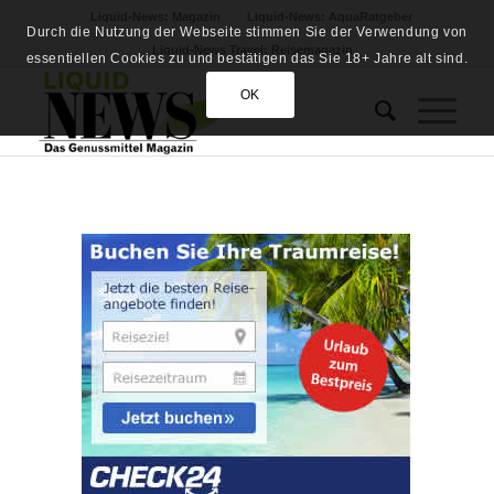
Liquid-News: Magazin
Liquid-News: AquaRatgeber
Durch die Nutzung der Webseite stimmen Sie der Verwendung von
Liquid-News Travel: Reisemagazin
essentiellen Cookies zu und bestätigen das Sie 18+ Jahre alt sind.
OK