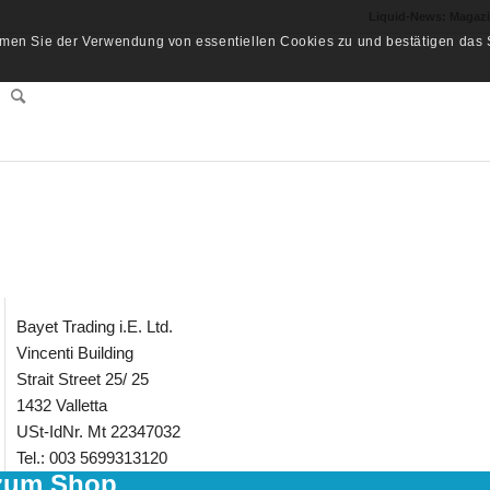
Liquid-News: Magaz
men Sie der Verwendung von essentiellen Cookies zu und bestätigen das S
Bayet Trading i.E. Ltd.
Vincenti Building
Strait Street 25/ 25
1432 Valletta
USt-IdNr. Mt 22347032
Tel.: 003 5699313120
zum Shop