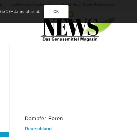
in
Liquid-News: AquaRatgeber
Liquid-News Travel: Reisemagazin
ie 18+ Jahre alt sind.
OK
Dampfer Foren
Deutschland