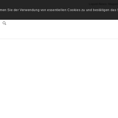
Liquid-News: Magaz
men Sie der Verwendung von essentiellen Cookies zu und bestätigen das S