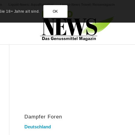
in
Liquid-News: AquaRatgeber
Liquid-News Travel: Reisemagazin
ie 18+ Jahre alt sind.
OK
Dampfer Foren
Deutschland