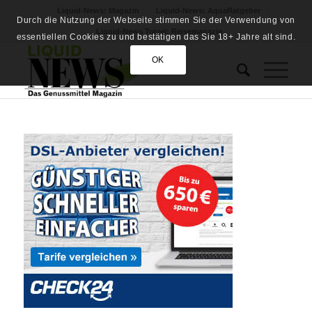
Liquid-News: Magazin
Liquid-News: AquaRatgeber
Durch die Nutzung der Webseite stimmen Sie der Verwendung von
Liquid-News Travel: Reisemagazin
essentiellen Cookies zu und bestätigen das Sie 18+ Jahre alt sind.
OK