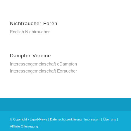
Nichtraucher Foren
Endlich Nichtraucher
Dampfer Vereine
Interessengemeinschaft eDampfen
Interessengemeinschaft Exraucher
© Copyright -
Liquid-News
|
Datenschutzerklärung
|
Impressum
|
Über uns
|
Affiliate Offenlegung