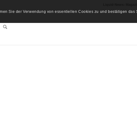
Liquid-News: Magaz
men Sie der Verwendung von essentiellen Cookies zu und bestätigen das S