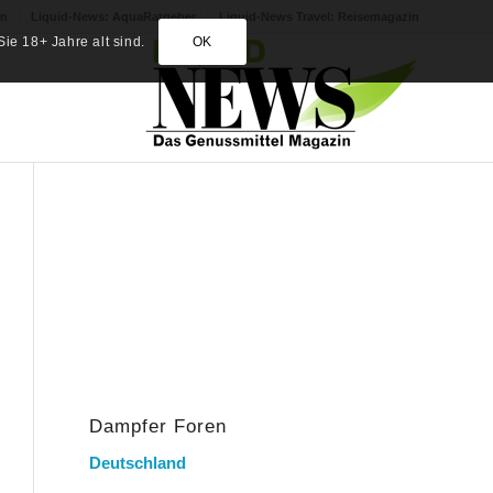
in
Liquid-News: AquaRatgeber
Liquid-News Travel: Reisemagazin
ie 18+ Jahre alt sind.
OK
Dampfer Foren
Deutschland