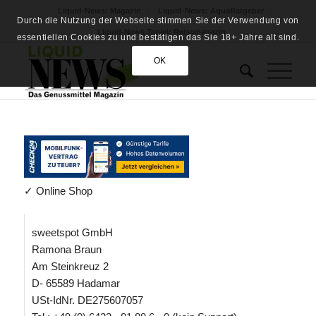
Liquid-News: Magazin
Liquid-News: AquaRatgeber
Durch die Nutzung der Webseite stimmen Sie der Verwendung von
Liquid-News Travel: Reisemagazin
essentiellen Cookies zu und bestätigen das Sie 18+ Jahre alt sind.
OK
✓ Online Shop
sweetspot GmbH
Ramona Braun
Am Steinkreuz 2
D- 65589 Hadamar
USt-IdNr. DE275607057