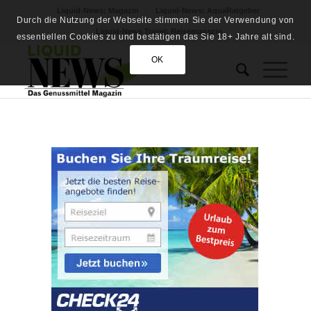
Liquid-News: Magazin
Liquid-News: AquaRatgeber
Durch die Nutzung der Webseite stimmen Sie der Verwendung von
Liquid-News Travel: Reisemagazin
essentiellen Cookies zu und bestätigen das Sie 18+ Jahre alt sind.
OK