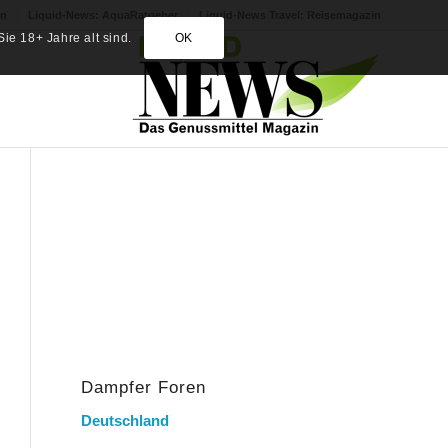
in
Liquid-News: AquaRatgeber
Liquid-News Travel: Reisemagazin
ie 18+ Jahre alt sind.
OK
Dampfer Foren
Deutschland