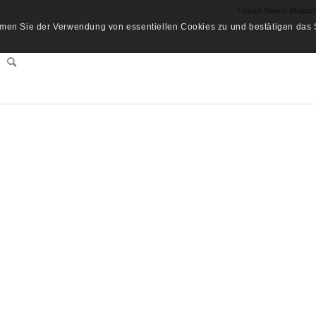
Liquid-News: Magaz
men Sie der Verwendung von essentiellen Cookies zu und bestätigen das S