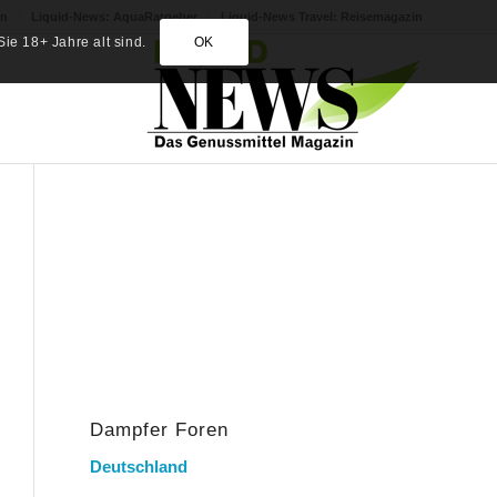
in
Liquid-News: AquaRatgeber
Liquid-News Travel: Reisemagazin
ie 18+ Jahre alt sind.
OK
Dampfer Foren
Deutschland