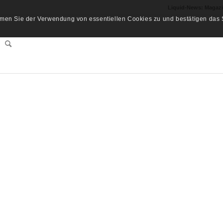
Liquid-News: Magaz
men Sie der Verwendung von essentiellen Cookies zu und bestätigen das S