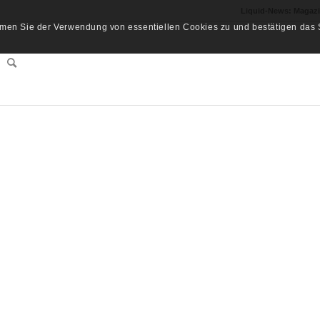
Liquid-News: Magaz
men Sie der Verwendung von essentiellen Cookies zu und bestätigen das S