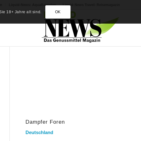
in
Liquid-News: AquaRatgeber
Liquid-News Travel: Reisemagazin
ie 18+ Jahre alt sind.
OK
Dampfer Foren
Deutschland