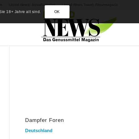
in
Liquid-News: AquaRatgeber
Liquid-News Travel: Reisemagazin
ie 18+ Jahre alt sind.
OK
Dampfer Foren
Deutschland