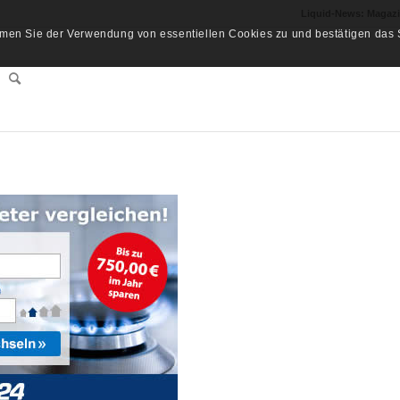
Liquid-News: Magaz
men Sie der Verwendung von essentiellen Cookies zu und bestätigen das S