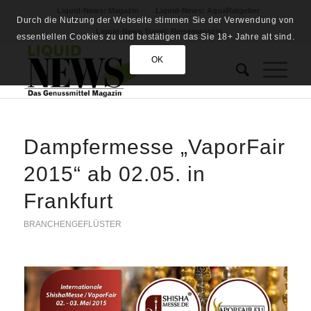
Liquid-News: Magazin
Liquid-News: AquaRatgeber
Durch die Nutzung der Webseite stimmen Sie der Verwendung von
Liquid-News Travel: Reisemagazin
essentiellen Cookies zu und bestätigen das Sie 18+ Jahre alt sind.
OK
Dampfermesse „VaporFair
2015“ ab 02.05. in
Frankfurt
BRANCHENGEFLÜSTER