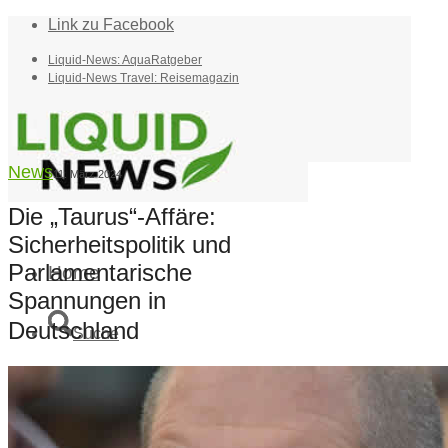
Link zu Facebook
Liquid-News: AquaRatgeber
Liquid-News Travel: Reisemagazin
News
11. März 2024
Die „Taurus“-Affäre:
Sicherheitspolitik und
Parlamentarische
Home
Spannungen in
Deutschland
Suche
Menü
Menü