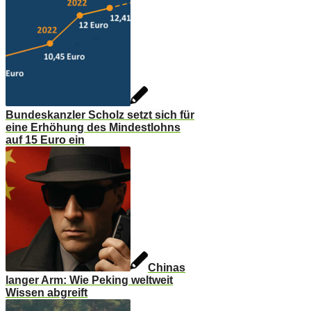
Bundeskanzler Scholz setzt sich für
eine Erhöhung des Mindestlohns
auf 15 Euro ein
Chinas
langer Arm: Wie Peking weltweit
Wissen abgreift