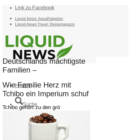
Link zu Facebook
Liquid-News: AquaRatgeber
Liquid-News Travel: Reisemagazin
Deutschlands mächtigste
Familien –
Wie Familie Herz mit
Home
Tchibo ein Imperium schuf
Suche
Tchibo gehört zu den grö
Menü
Menü