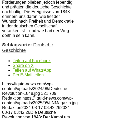
Forderungen blieben jedoch lebendig
und prägten die deutsche Geschichte
nachhaltig. Die Ereignisse von 1848
erinnern uns daran, wie tief der
Wunsch nach Freiheit und Demokratie
in der deutschen Gesellschaft
verankert ist – und wie hart der Weg
dorthin sein kann.
Schlagworte:
Deutsche
Geschichte
Teilen auf Facebook
Share on X
Teilen auf WhatsApp
Per E-Mail teilen
https://liquid-news.com/wp-
content/uploads/2024/08/Deutsche-
Revolution-1848.jpg
321
709
Redaktion
https://liquid-news.com/wp-
content/uploads/2025/05/LNMagazin.jpg
Redaktion
2024-08-17 03:42:26
2024-
08-17 03:42:26
Die Deutsche
Revolution von 1848: Der Kampf um