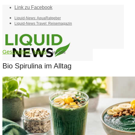
Link zu Facebook
Liquid-News: AquaRatgeber
Liquid-News Travel: Reisemagazin
Gesundheit
,
News
28. Mai 2026
Bio Spirulina im Alltag
Home
Suche
Menü
Menü