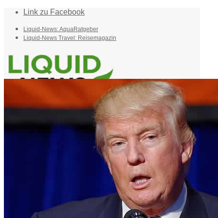
Link zu Facebook
Liquid-News: AquaRatgeber
Liquid-News Travel: Reisemagazin
Home
Suche
Menü
Menü