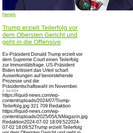
News
Trump erzielt Teilerfolg vor
dem Obersten Gericht und
geht in die Offensive
Ex-Präsident Donald Trump erzielt vor
dem Supreme Court einen Teilerfolg
zur Immunitätsfrage. US-Präsident
Biden kritisiert das Urteil scharf.
Auswirkungen auf bevorstehende
Prozesse und die
Präsidentschaftswahl im November.
2. Juli 2024
https://liquid-news.com/wp-
content/uploads/2024/07/Trump-
Teilerfolg.jpg
321
709
Redaktion
https://liquid-news.com/wp-
content/uploads/2025/05/LNMagazin.jpg
Redaktion
2024-07-02 18:09:52
2024-
07-02 18:09:52
Trump erzielt Teilerfolg
vor dem Obersten Gericht und geht in