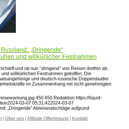
 Russland: „Dringende“
uhen und willkürlicher Festnahmen
chärft und rät nun "dringend" von Reisen dorthin ab.
nd willkürlichen Festnahmen getroffen. Die
taatsangehörige und deutsch-russische Doppelstaatler
erheitskräfte im Zusammenhang mit nicht genehmigten
-reisewarnung.jpg
450
650
Redaktion
https://liquid-
tion
2024-03-07 05:31:42
2024-03-07
nd: „Dringende“ Abreiseratschläge aufgrund
m
|
Über uns
|
Affiliate Offenlegung
|
Kontakt