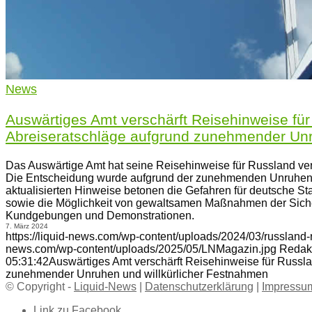
News
Auswärtiges Amt verschärft Reisehinweise für
Abreiseratschläge aufgrund zunehmender Unr
Das Auswärtige Amt hat seine Reisehinweise für Russland vers
Die Entscheidung wurde aufgrund der zunehmenden Unruhen u
aktualisierten Hinweise betonen die Gefahren für deutsche S
sowie die Möglichkeit von gewaltsamen Maßnahmen der Sich
Kundgebungen und Demonstrationen.
7. März 2024
https://liquid-news.com/wp-content/uploads/2024/03/russland
news.com/wp-content/uploads/2025/05/LNMagazin.jpg
Redak
05:31:42
Auswärtiges Amt verschärft Reisehinweise für Russla
zunehmender Unruhen und willkürlicher Festnahmen
© Copyright -
Liquid-News
|
Datenschutzerklärung
|
Impressu
Link zu Facebook