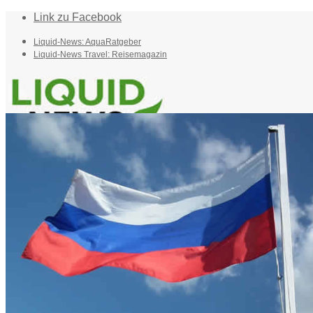
Link zu Facebook
Liquid-News: AquaRatgeber
Liquid-News Travel: Reisemagazin
Home
Suche
Menü
Menü