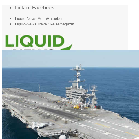
Link zu Facebook
Liquid-News: AquaRatgeber
Liquid-News Travel: Reisemagazin
Home
Suche
Menü
Menü