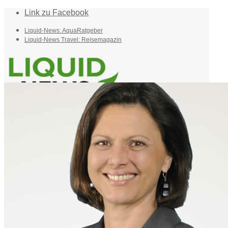
Link zu Facebook
Liquid-News: AquaRatgeber
Liquid-News Travel: Reisemagazin
Home
Suche
Menü
Menü