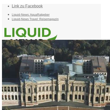
Link zu Facebook
Liquid-News: AquaRatgeber
Liquid-News Travel: Reisemagazin
Home
Suche
Menü
Menü