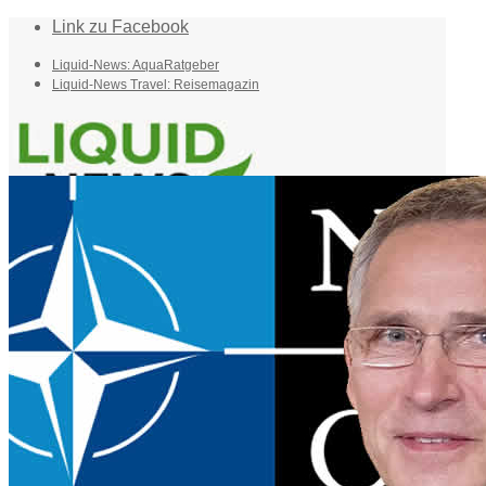
Link zu Facebook
Liquid-News: AquaRatgeber
Liquid-News Travel: Reisemagazin
Home
Suche
Menü
Menü