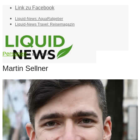
Link zu Facebook
Liquid-News: AquaRatgeber
Liquid-News Travel: Reisemagazin
Personen
19. März 2024
Martin Sellner
Home
Suche
Menü
Menü