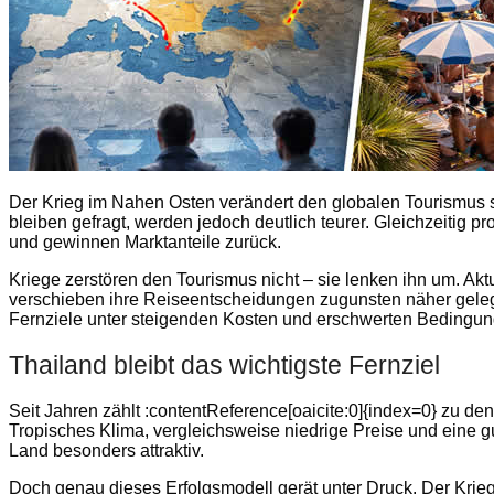
Der Krieg im Nahen Osten verändert den globalen Tourismus 
bleiben gefragt, werden jedoch deutlich teurer. Gleichzeitig p
und gewinnen Marktanteile zurück.
Kriege zerstören den Tourismus nicht – sie lenken ihn um. Aktu
verschieben ihre Reiseentscheidungen zugunsten näher geleg
Fernziele unter steigenden Kosten und erschwerten Bedingun
Thailand bleibt das wichtigste Fernziel
Seit Jahren zählt :contentReference[oaicite:0]{index=0} zu de
Tropisches Klima, vergleichsweise niedrige Preise und eine gu
Land besonders attraktiv.
Doch genau dieses Erfolgsmodell gerät unter Druck. Der Krie