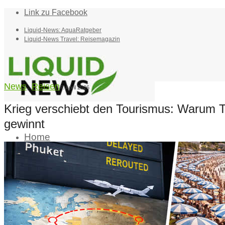
Link zu Facebook
Liquid-News: AquaRatgeber
Liquid-News Travel: Reisemagazin
News
,
Reisen
7. April 2026
Krieg verschiebt den Tourismus: Warum T
gewinnt
Home
Suche
Menü
Menü