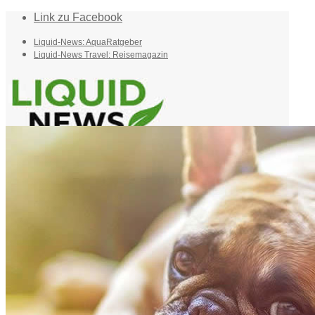
Link zu Facebook
Liquid-News: AquaRatgeber
Liquid-News Travel: Reisemagazin
Home
Suche
Menü
Menü