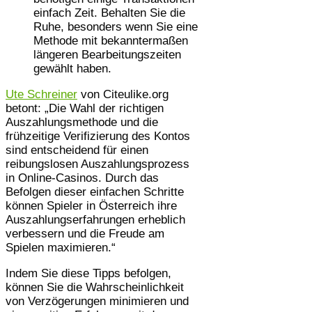
einfach Zeit. Behalten Sie die
Ruhe, besonders wenn Sie eine
Methode mit bekanntermaßen
längeren Bearbeitungszeiten
gewählt haben.
Ute Schreiner
von Citeulike.org
betont: „Die Wahl der richtigen
Auszahlungsmethode und die
frühzeitige Verifizierung des Kontos
sind entscheidend für einen
reibungslosen Auszahlungsprozess
in Online-Casinos. Durch das
Befolgen dieser einfachen Schritte
können Spieler in Österreich ihre
Auszahlungserfahrungen erheblich
verbessern und die Freude am
Spielen maximieren.“
Indem Sie diese Tipps befolgen,
können Sie die Wahrscheinlichkeit
von Verzögerungen minimieren und