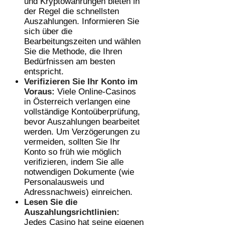
und Kryptowährungen bieten in
der Regel die schnellsten
Auszahlungen. Informieren Sie
sich über die
Bearbeitungszeiten und wählen
Sie die Methode, die Ihren
Bedürfnissen am besten
entspricht.
Verifizieren Sie Ihr Konto im
Voraus:
Viele Online-Casinos
in Österreich verlangen eine
vollständige Kontoüberprüfung,
bevor Auszahlungen bearbeitet
werden. Um Verzögerungen zu
vermeiden, sollten Sie Ihr
Konto so früh wie möglich
verifizieren, indem Sie alle
notwendigen Dokumente (wie
Personalausweis und
Adressnachweis) einreichen.
Lesen Sie die
Auszahlungsrichtlinien:
Jedes Casino hat seine eigenen