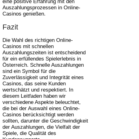
eine positive Erfahrung mit den
Auszahlungsprozessen in Online-
Casinos genießen.
Fazit
Die Wahl des richtigen Online-
Casinos mit schnellen
Auszahlungszeiten ist entscheidend
für ein erfüllendes Spielerlebnis in
Österreich. Schnelle Auszahlungen
sind ein Symbol für die
Zuverlässigkeit und Integrität eines
Casinos, das seine Kunden
wertschätzt und respektiert. In
diesem Leitfaden haben wir
verschiedene Aspekte beleuchtet,
die bei der Auswahl eines Online-
Casinos berücksichtigt werden
sollten, darunter die Geschwindigkeit
der Auszahlungen, die Vielfalt der
Spiele, die Qualität des