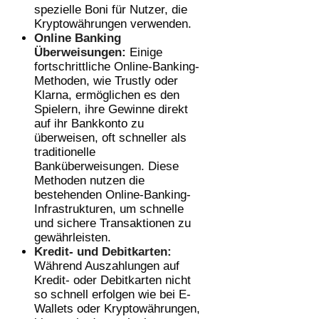
spezielle Boni für Nutzer, die
Kryptowährungen verwenden.
Online Banking
Überweisungen:
Einige
fortschrittliche Online-Banking-
Methoden, wie Trustly oder
Klarna, ermöglichen es den
Spielern, ihre Gewinne direkt
auf ihr Bankkonto zu
überweisen, oft schneller als
traditionelle
Banküberweisungen. Diese
Methoden nutzen die
bestehenden Online-Banking-
Infrastrukturen, um schnelle
und sichere Transaktionen zu
gewährleisten.
Kredit- und Debitkarten:
Während Auszahlungen auf
Kredit- oder Debitkarten nicht
so schnell erfolgen wie bei E-
Wallets oder Kryptowährungen,