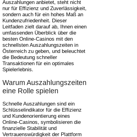
Auszahlungen anbietet, steht nicht
nur für Effizienz und Zuverlässigkeit,
sondern auch für ein hohes Maß an
Kundenzufriedenheit. Dieser
Leitfaden zielt darauf ab, Ihnen einen
umfassenden Überblick über die
besten Online-Casinos mit den
schnellsten Auszahlungszeiten in
Österreich zu geben, und beleuchtet
die Bedeutung schneller
Transaktionen für ein optimales
Spielerlebnis.
Warum Auszahlungszeiten
eine Rolle spielen
Schnelle Auszahlungen sind ein
Schlüsselindikator für die Effizienz
und Kundenorientierung eines
Online-Casinos, symbolisieren die
finanzielle Stabilität und
Vertrauenswürdigkeit der Plattform