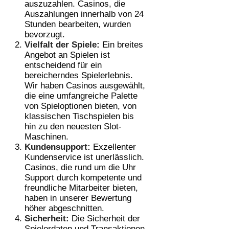
auszuzahlen. Casinos, die
Auszahlungen innerhalb von 24
Stunden bearbeiten, wurden
bevorzugt.
Vielfalt der Spiele:
Ein breites
Angebot an Spielen ist
entscheidend für ein
bereicherndes Spielerlebnis.
Wir haben Casinos ausgewählt,
die eine umfangreiche Palette
von Spieloptionen bieten, von
klassischen Tischspielen bis
hin zu den neuesten Slot-
Maschinen.
Kundensupport:
Exzellenter
Kundenservice ist unerlässlich.
Casinos, die rund um die Uhr
Support durch kompetente und
freundliche Mitarbeiter bieten,
haben in unserer Bewertung
höher abgeschnitten.
Sicherheit:
Die Sicherheit der
Spielerdaten und Transaktionen