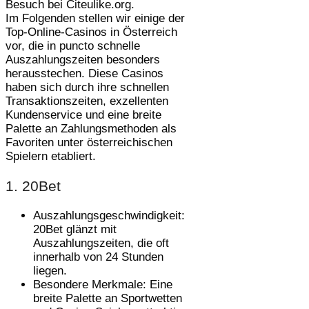
Besuch bei Citeulike.org.
Im Folgenden stellen wir einige der
Top-Online-Casinos in Österreich
vor, die in puncto schnelle
Auszahlungszeiten besonders
herausstechen. Diese Casinos
haben sich durch ihre schnellen
Transaktionszeiten, exzellenten
Kundenservice und eine breite
Palette an Zahlungsmethoden als
Favoriten unter österreichischen
Spielern etabliert.
1. 20Bet
Auszahlungsgeschwindigkeit:
20Bet glänzt mit
Auszahlungszeiten, die oft
innerhalb von 24 Stunden
liegen.
Besondere Merkmale: Eine
breite Palette an Sportwetten