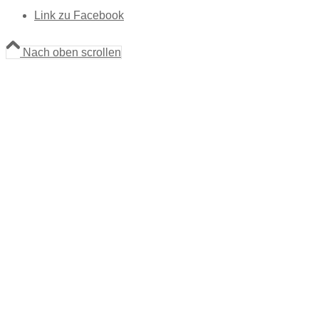
Link zu Facebook
Nach oben scrollen