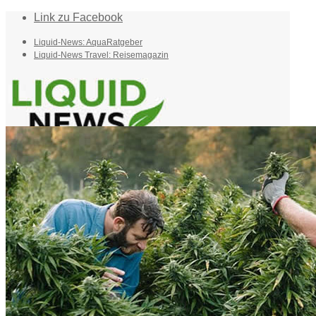
Link zu Facebook
Liquid-News: AquaRatgeber
Liquid-News Travel: Reisemagazin
Home
Suche
Menü
Menü