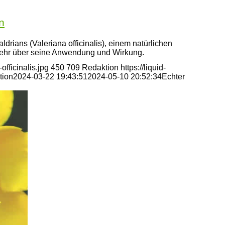
n
rians (Valeriana officinalis), einem natürlichen
mehr über seine Anwendung und Wirkung.
fficinalis.jpg
450
709
Redaktion
https://liquid-
tion
2024-03-22 19:43:51
2024-05-10 20:52:34
Echter