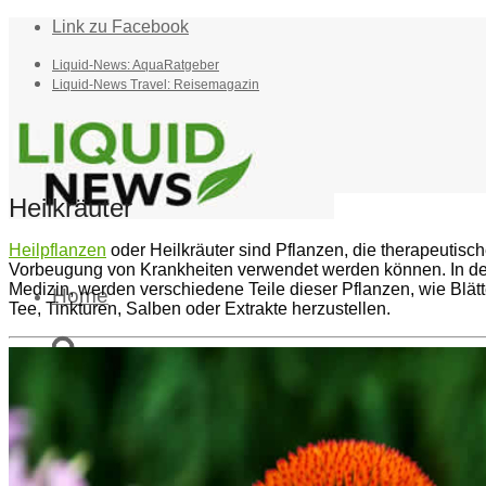
Link zu Facebook
Liquid-News: AquaRatgeber
Liquid-News Travel: Reisemagazin
Heilkräuter
Heilpflanzen
oder Heilkräuter sind Pflanzen, die therapeutis
Vorbeugung von Krankheiten verwendet werden können. In der 
Medizin, werden verschiedene Teile dieser Pflanzen, wie Blät
Home
Tee, Tinkturen, Salben oder Extrakte herzustellen.
Suche
Menü
Menü