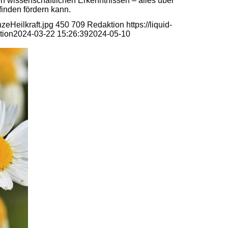
n wissenschaftlichen Erkenntnissen – alles über
inden fördern kann.
zeHeilkraft.jpg
450
709
Redaktion
https://liquid-
tion
2024-03-22 15:26:39
2024-05-10