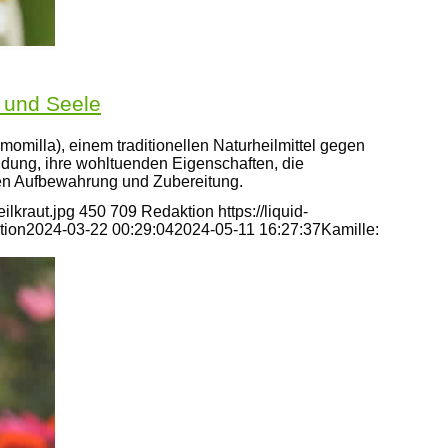
er und Seele
amomilla), einem traditionellen Naturheilmittel gegen
ndung, ihre wohltuenden Eigenschaften, die
len Aufbewahrung und Zubereitung.
ilkraut.jpg
450
709
Redaktion
https://liquid-
tion
2024-03-22 00:29:04
2024-05-11 16:27:37
Kamille: