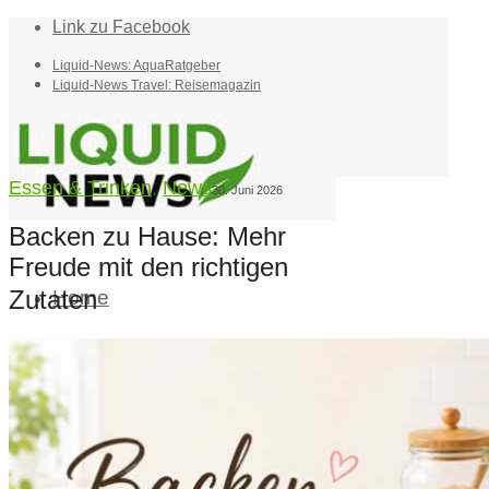
Link zu Facebook
Liquid-News: AquaRatgeber
Liquid-News Travel: Reisemagazin
Essen & Trinken
,
News
30. Juni 2026
Backen zu Hause: Mehr
Freude mit den richtigen
Zutaten
Home
Suche
Menü
Menü