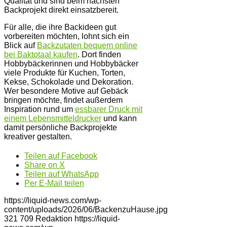
Qualität und sind beim nächsten
Backprojekt direkt einsatzbereit.
Für alle, die ihre Backideen gut
vorbereiten möchten, lohnt sich ein
Blick auf
Backzutaten bequem online
bei Baktotaal kaufen
. Dort finden
Hobbybäckerinnen und Hobbybäcker
viele Produkte für Kuchen, Torten,
Kekse, Schokolade und Dekoration.
Wer besondere Motive auf Gebäck
bringen möchte, findet außerdem
Inspiration rund um
essbarer Druck mit
einem Lebensmitteldrucker
und kann
damit persönliche Backprojekte
kreativer gestalten.
Teilen auf Facebook
Share on X
Teilen auf WhatsApp
Per E-Mail teilen
https://liquid-news.com/wp-
content/uploads/2026/06/BackenzuHause.jpg
321
709
Redaktion
https://liquid-